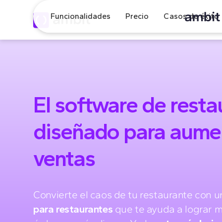
Funcionalidades
Precio
Casos de éxito
El software de resta
diseñado para aume
ventas
Convierte el caos de tu restaurante con 
para restaurantes
que te ayuda a lograr m