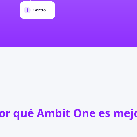
Control
or qué
Ambit One
es
mej