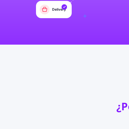
Delivery
¿P