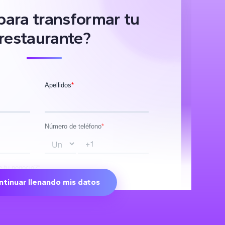
 para transformar tu
restaurante?
ntinuar llenando mis datos