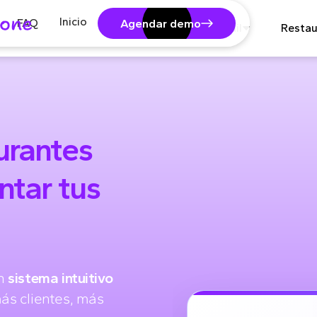
Inicio
FAQ
Agendar demo
Retail
Restau
urantes
ntar tus
un
sistema intuitivo
ás clientes, más