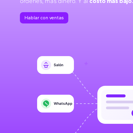
órdenes, más dinero. Y al
costo más bajo
Hablar con ventas
Salón
WhatsApp