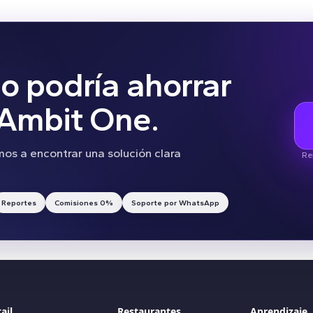
o podría ahorrar
 Ambit One.
os a encontrar una solución clara
Re
Reportes
Comisiones 0%
Soporte por WhatsApp
ail
Restaurantes
Aprendizaje