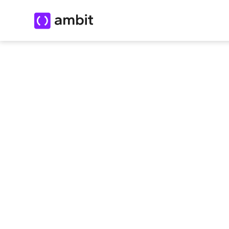
Comparar Softwares Para Restaurantes Y Ret
Deja de pagar
cinco s
operar un solo negoci
Ambit reúne ventas, inventario, facturación
una sola plataforma.
Hablar con un asesor