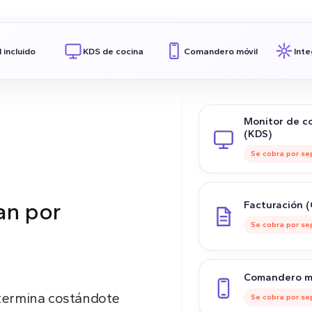
 Ambit en
 incluido
KDS de cocina
Comandero móvil
Inte
Monitor de c
(KDS)
Se cobra por s
an por
Facturación (
Se cobra por s
Comandero m
 termina costándote
Se cobra por s