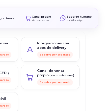
Canal propio
Soporte humano
graciones
sin comisiones
por WhatsApp
ocina
Integraciones con
apps de delivery
eparado
Se cobra por separado
Canal de venta
CFDI)
propio
(sin comisiones)
eparado
Se cobra por separado
óvil
eparado