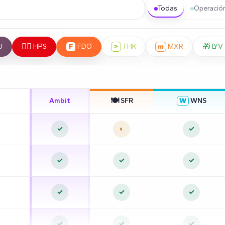
Todas
Operació
☝🏼
🎁
U
HPS
F
FDO
>
THK
m
MXR
LYV
🍽️
Ambit
SFR
W
WNS
✓
◐
✓
✓
✓
✓
✓
✓
✓
✓
✓
✓