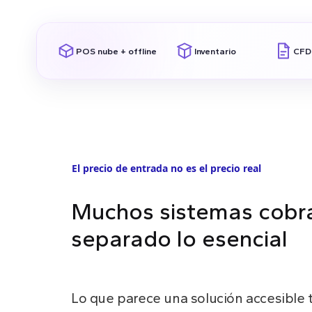
Más de
10,000 negocios
usan
★
★
★
★
★
México y Latinoamérica
POS nube + offline
Inventario
CFDI
El precio de entrada no es el precio real
Muchos sistemas cobr
separado lo esencial
Lo que parece una solución accesible