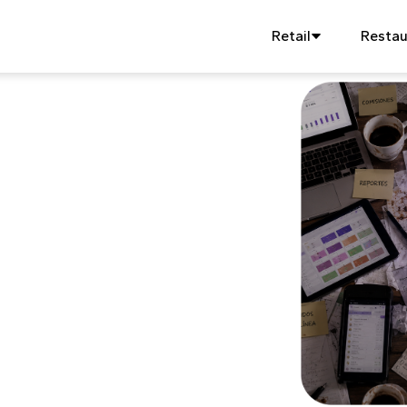
Retail
Restau
ail 2026
istemas
para
o
, delivery y administración en
Ver la comparativa