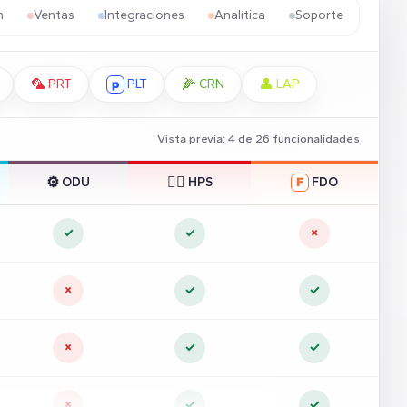
n
Ventas
Integraciones
Analítica
Soporte
🦜
🌽
👤
PRT
p
PLT
CRN
LAP
Vista previa: 4 de 26 funcionalidades
⚙️
☝🏼
ODU
HPS
F
FDO
✓
✓
×
×
✓
✓
×
✓
✓
×
✓
✓