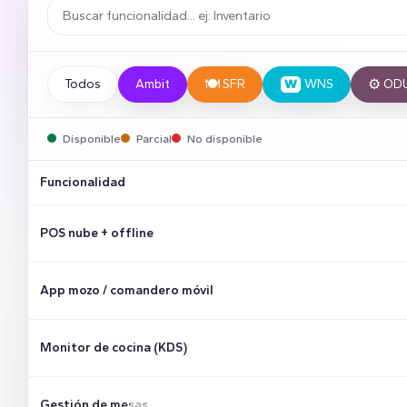
🍽️
⚙️
Todos
Ambit
SFR
W
WNS
OD
Disponible
Parcial
No disponible
Funcionalidad
POS nube + offline
App mozo / comandero móvil
Monitor de cocina (KDS)
Gestión de mesas