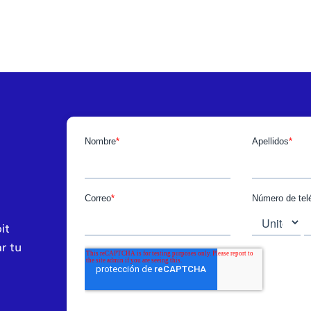
it
r tu