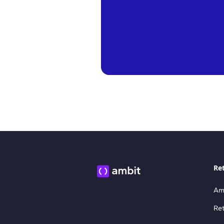
Ret
Amb
Ret