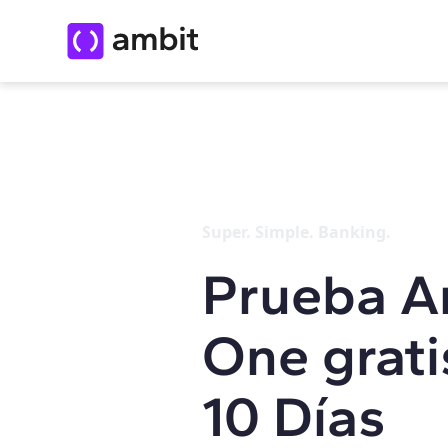
Super. Simple. Banking.
Prueba A
One grati
10 Días