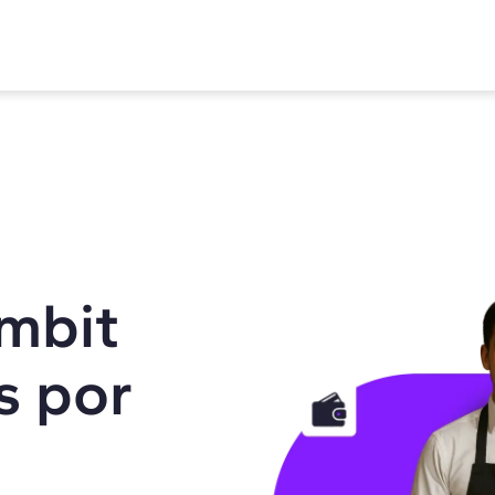
mbit
s por