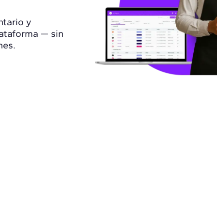
ntario y
ataforma — sin
nes.