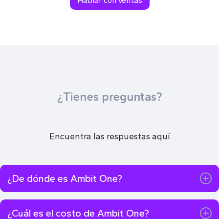
Hablar con ventas
¿Tienes preguntas?
Encuentra las respuestas aquí
¿De dónde es Ambit One?
Ambit One nació para dar solución a los restaurantes de
México, y hoy está expandiendo sus operaciones con el
¿Cuál es el costo de Ambit One?