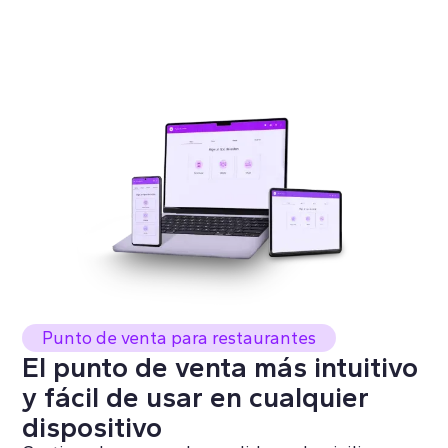
C
y
p
De
re
de
Punto de venta para restaurantes
El punto de venta más intuitivo
y fácil de usar en cualquier
dispositivo