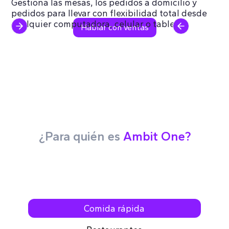
Gestiona las mesas, los pedidos a domicilio y
pedidos para llevar con flexibilidad total desde
cualquier computadora, celular o tablet.
Hablar con ventas
¿Para quién es
Ambit One?
Comida rápida