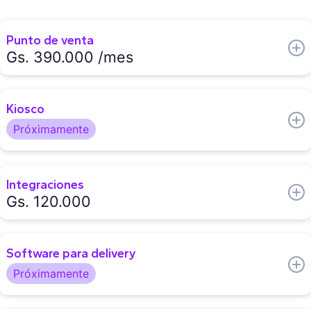
Punto de venta
Gs. 390.000 /mes
Órdenes en mesas, para llevar y delivery
Kiosco
Corte de caja
Próximamente
Cierre del día
Mapa de mesas
Menú con categorías y modificadores
Acceso desde celular, tablet o computadora
Integraciones
Integración a terminal de pago
Gs. 120.000
Renta de hardware
Pedidos Ya
Software para delivery
Tienda online
Próximamente