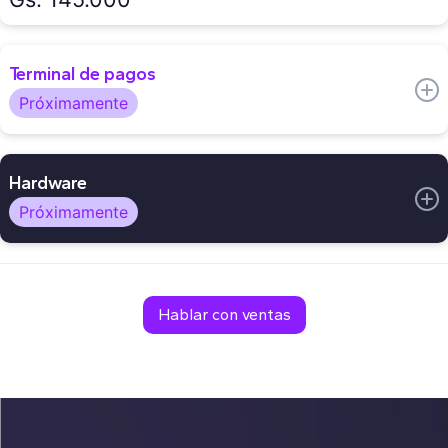
Acceso desde celular, tablet o computadora
Creación de catálogo personalizado
Terminal de pagos
Menú con categorías y modificadores
Próximamente
Toma de pedido por QR
Sincronización de menús entre sucursales y marcas
Integración al kiosco y punto de venta
Hardware
Eliminación de conciliación bancaria
Próximamente
Los equipos que tu restaurante necesita para operar de
forma ágil y eficiente.
Hablar con ventas